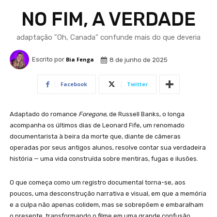
NO FIM, A VERDADE
adaptação "Oh, Canada" confunde mais do que deveria
Escrito por
Bia Fenga
8 de junho de 2025
Facebook
Twitter
Adaptado do romance
Foregone
, de Russell Banks, o longa
acompanha os últimos dias de Leonard Fife, um renomado
documentarista à beira da morte que, diante de câmeras
operadas por seus antigos alunos, resolve contar sua verdadeira
história — uma vida construída sobre mentiras, fugas e ilusões.
O que começa como um registro documental torna-se, aos
poucos, uma desconstrução narrativa e visual, em que a memória
e a culpa não apenas colidem, mas se sobrepõem e embaralham
o presente, transformando o filme em uma grande confusão