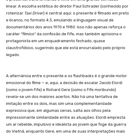
linear. A escolha estética do diretor Paul Schrader (conhecido por
roteirizar
Taxi Driver
) é central aqui: o presente é filmado em preto
e branco, no formato 4:3, emulando a linguagem visual de
documentários dos anos 1970 e 1980. Isso não apenas reforça o
caráter “fílmico” da confissão de Fife, mas também aprisiona o
protagonista em um enquadramento fechado, quase
claustrofóbico, sugerindo que ele está encurralado pelo próprio
legado.
A alternância entre o presente e os flashbacks é o grande motor
emocional do filme — e, aqui, a decisão de escalar Jacob Elordi
(como o jovem Fife) e Richard Gere (como o Fife moribundo)
revela-se um dos maiores acertos. Não há uma tentativa de
imitação entre os dois, mas sim uma complementaridade
expressiva que, em algumas cenas, salta aos olhos pela
impressionante similaridade entre as atuações. Elordi empresta
um ar rebelde, impulsivo e idealista ao jovem que foge da guerra
do Vietnã, enquanto Gere, em uma de suas interpretações mais