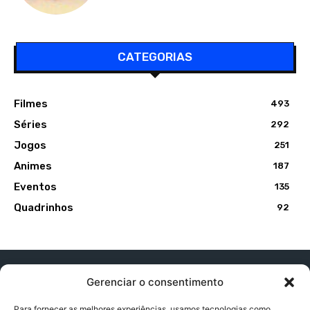
CATEGORIAS
Filmes
493
Séries
292
Jogos
251
Animes
187
Eventos
135
Quadrinhos
92
Gerenciar o consentimento
Para fornecer as melhores experiências, usamos tecnologias como