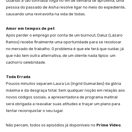
Quando a tão sonhada folga no fim de semana se aproxima, uma
pessoa do passado de Aisha resolve ligar no meio do expediente,
causando uma reviravolta na vida de todas.
Amor em tempos de pet
Após perder o emprego por conta de um burnout, Daluz (Lázaro
Ramos) recebe finalmente uma oportunidade para se recolocar
no mercado de trabalho. O problema é que ele terá que cuidar, já
que não tem outra alternativa, de um cliente nada típico: um
cachorro celebridade.
Toda Errada
Poucos minutos separam Laura Lis (Ingrid Guimarães) da glória
máxima e da desgraça total. Sem qualquer noção em relação aos
novos códigos sociais, a apresentadora de programa matinal
será obrigada a reavaliar suas atitudes e traçar um plano para
tentar reconquistar o seu lugar.
Não percam, todos os episódios já disponíveis no
Prime Video
.