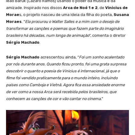
leão Baruk (Lázaro Ramos) usando o poder da música e da
amizade. Inspirado nos discos
Arca de Noé 1 e 2
, de
Vinicius de
Morae
s, o projeto nasceu de uma ideia da filha do poeta,
Susana
Moraes
. “
Ela procurou o Walter Salles e a mim com o desejo de
transformar as canções e poemas que fazem parte do imaginário
brasileiro há décadas, num longa de animação
”, comenta o diretor
Sérgio Machado
.
Sérgio Machado
acrescentou ainda, “
Foi um sonho acalentado
por nós durante anos. Quando ficou pronto, foi uma grata surpresa
descobrir o quanto a poesia de Vinicius é internacional, já que o
filme foi vendido praticamente para o mundo inteiro, incluindo
países como Camboja e Vietnã. Agora fica essa ansiedade enorme
de ver como a nossa Arca será recebida pelos brasileiros, que
conhecem as canções de cor e vão cantar no cinema.
”