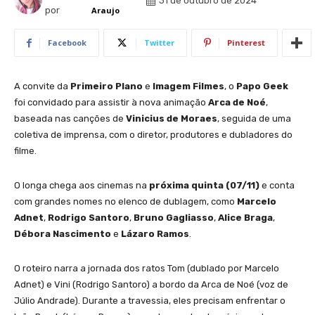
31 de outubro de 2024
por
Araujo
Facebook
Twitter
Pinterest
A convite da
Primeiro Plano
e
Imagem Filmes
, o
Papo Geek
foi convidado para assistir à nova animação
Arca de Noé
,
baseada nas canções de
Vinicius de Moraes
, seguida de uma
coletiva de imprensa, com o diretor, produtores e dubladores do
filme.
O longa chega aos cinemas na
próxima quinta (07/11)
e conta
com grandes nomes no elenco de dublagem, como
Marcelo
Adnet
,
Rodrigo Santoro
,
Bruno Gagliasso
,
Alice Braga
,
Débora Nascimento
e
Lázaro Ramos
.
O roteiro narra a jornada dos ratos Tom (dublado por Marcelo
Adnet) e Vini (Rodrigo Santoro) a bordo da Arca de Noé (voz de
Júlio Andrade). Durante a travessia, eles precisam enfrentar o