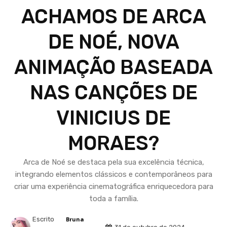
ACHAMOS DE ARCA
DE NOÉ, NOVA
ANIMAÇÃO BASEADA
NAS CANÇÕES DE
VINICIUS DE
MORAES?
Arca de Noé se destaca pela sua excelência técnica,
integrando elementos clássicos e contemporâneos para
criar uma experiência cinematográfica enriquecedora para
toda a família.
Escrito
Bruna