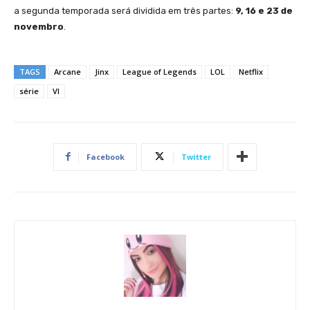
a segunda temporada será dividida em três partes:
9, 16 e 23 de
novembro
.
TAGS
Arcane
Jinx
League of Legends
LOL
Netflix
série
VI
Facebook
Twitter