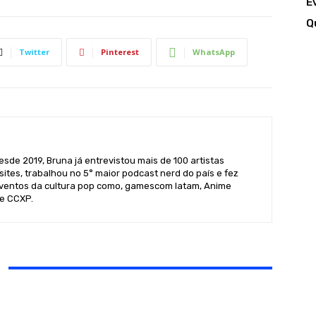
E
Q
Twitter
Pinterest
WhatsApp
sde 2019, Bruna já entrevistou mais de 100 artistas
sites, trabalhou no 5° maior podcast nerd do país e fez
ventos da cultura pop como, gamescom latam, Anime
 e CCXP.