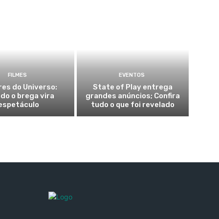
FILMES
EVENTOS
es do Universo:
State of Play entrega
do o brega vira
grandes anúncios; Confira
espetáculo
tudo o que foi revelado