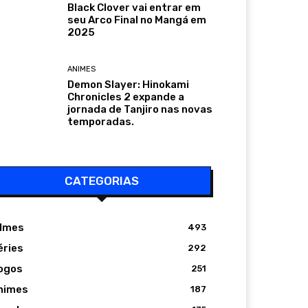
Black Clover vai entrar em
seu Arco Final no Mangá em
2025
ANIMES
Demon Slayer: Hinokami
Chronicles 2 expande a
jornada de Tanjiro nas novas
temporadas.
CATEGORIAS
ilmes
493
éries
292
ogos
251
nimes
187