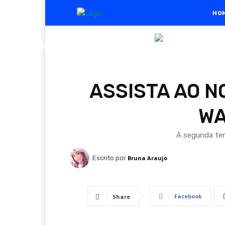
HO
ASSISTA AO N
WA
A segunda tem
Escrito por
Bruna Araujo
Facebook
Share