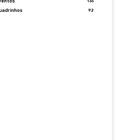
ventos
135
uadrinhos
92