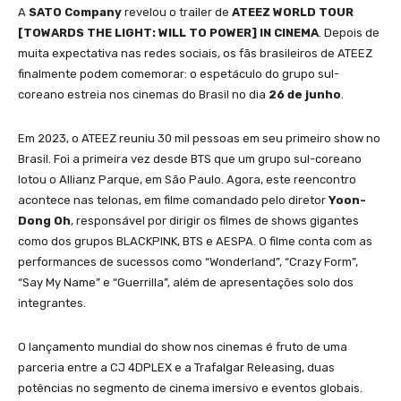
A
SATO Company
revelou o trailer de
ATEEZ WORLD TOUR
[TOWARDS THE LIGHT: WILL TO POWER] IN CINEMA
. Depois de
muita expectativa nas redes sociais, os fãs brasileiros de ATEEZ
finalmente podem comemorar: o espetáculo do grupo sul-
coreano estreia nos cinemas do Brasil no dia
26 de junho
.
Em 2023, o ATEEZ reuniu 30 mil pessoas em seu primeiro show no
Brasil. Foi a primeira vez desde BTS que um grupo sul-coreano
lotou o Allianz Parque, em São Paulo. Agora, este reencontro
acontece nas telonas, em filme comandado pelo diretor
Yoon-
Dong Oh
, responsável por dirigir os filmes de shows gigantes
como dos grupos BLACKPINK, BTS e AESPA. O filme conta com as
performances de sucessos como “Wonderland”, “Crazy Form”,
“Say My Name” e “Guerrilla”, além de apresentações solo dos
integrantes.
O lançamento mundial do show nos cinemas é fruto de uma
parceria entre a CJ 4DPLEX e a Trafalgar Releasing, duas
potências no segmento de cinema imersivo e eventos globais.