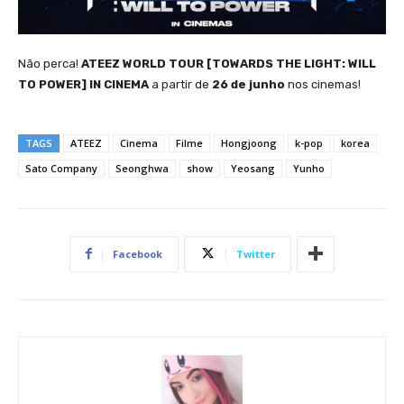
Não perca!
ATEEZ WORLD TOUR [TOWARDS THE LIGHT: WILL
TO POWER] IN CINEMA
a partir de
26 de junho
nos cinemas!
TAGS
ATEEZ
Cinema
Filme
Hongjoong
k-pop
korea
Sato Company
Seonghwa
show
Yeosang
Yunho
Facebook
Twitter