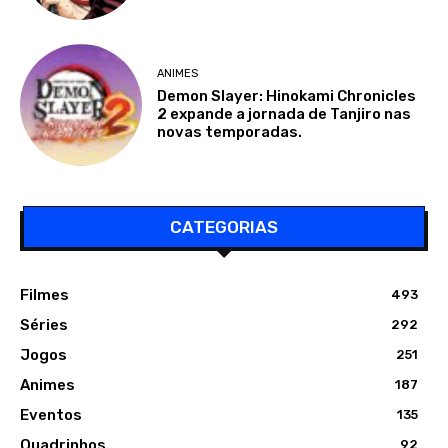
ANIMES
Demon Slayer: Hinokami Chronicles
2 expande a jornada de Tanjiro nas
novas temporadas.
CATEGORIAS
Filmes
493
Séries
292
Jogos
251
Animes
187
Eventos
135
Quadrinhos
92