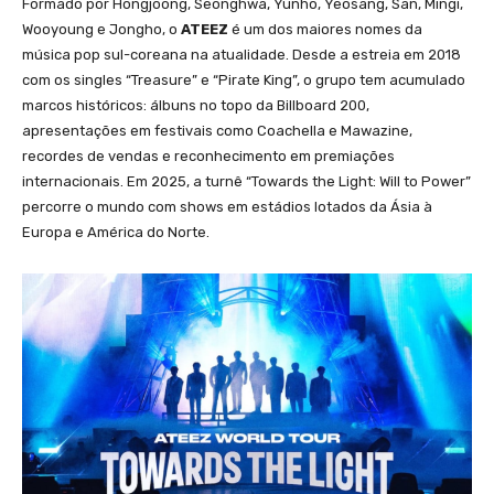
Formado por Hongjoong, Seonghwa, Yunho, Yeosang, San, Mingi,
Wooyoung e Jongho, o
ATEEZ
é um dos maiores nomes da
música pop sul-coreana na atualidade. Desde a estreia em 2018
com os singles “Treasure” e “Pirate King”, o grupo tem acumulado
marcos históricos: álbuns no topo da Billboard 200,
apresentações em festivais como Coachella e Mawazine,
recordes de vendas e reconhecimento em premiações
internacionais. Em 2025, a turnê “Towards the Light: Will to Power”
percorre o mundo com shows em estádios lotados da Ásia à
Europa e América do Norte.