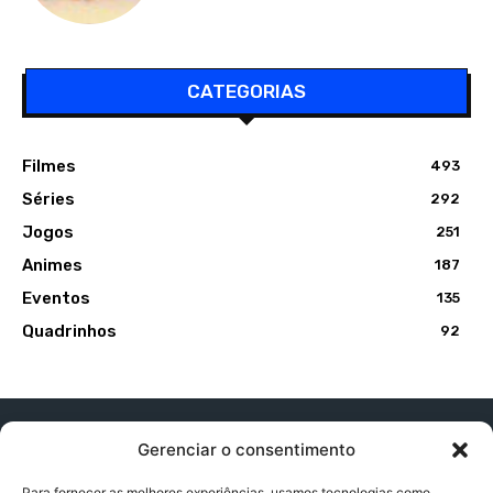
CATEGORIAS
Filmes
493
Séries
292
Jogos
251
Animes
187
Eventos
135
Quadrinhos
92
Gerenciar o consentimento
Para fornecer as melhores experiências, usamos tecnologias como