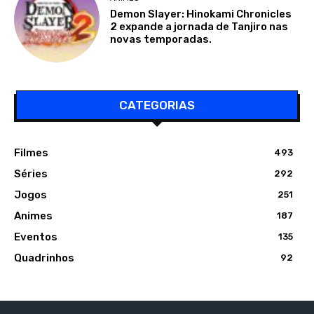
Demon Slayer: Hinokami Chronicles
2 expande a jornada de Tanjiro nas
novas temporadas.
CATEGORIAS
Filmes
493
Séries
292
Jogos
251
Animes
187
Eventos
135
Quadrinhos
92