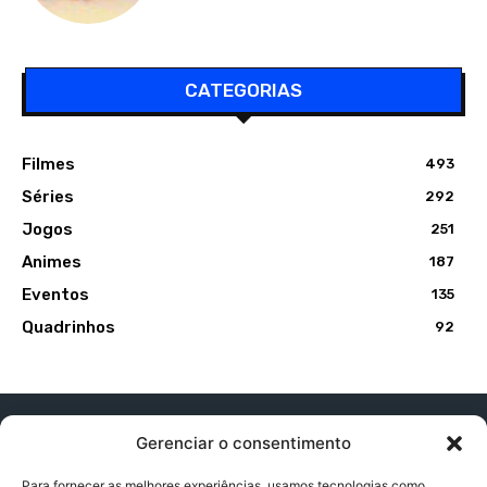
CATEGORIAS
Filmes
493
Séries
292
Jogos
251
Animes
187
Eventos
135
Quadrinhos
92
Gerenciar o consentimento
Para fornecer as melhores experiências, usamos tecnologias como