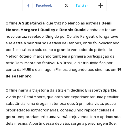
Facebook
Twitter
O filme
A Substância
, que traz no elenco as estrelas
Demi
Moore
,
Margaret Qualley
e
Dennis Quaid
, acaba de ter um
novo cartaz revelado. Dirigido por Coralie Fargeat, o longa teve
sua estreia mundial no Festival de Cannes, onde foi ovacionado
por 11 minutos e saiu como o grande vencedor do prêmio de
Melhor Roteiro, marcando também a primeira participação da
atriz Demi Moore no festival. No Brasil, a distribuição fica por
conta da MUBI e da Imagem Filmes, chegando aos cinemas em
19
de setembro
.
O filme narra a trajetória da atriz em declínio Elisabeth Sparkle,
vivida por Demi Moore, que opta por experimentar uma peculiar
substância: uma droga misteriosa que, à primeira vista, possui
propriedades extraordinárias, conseguindo replicar células e
gerar temporariamente uma versão rejuvenescida e aprimorada
dela mesma. A partir dessa decisão, surge a personagem Sue,