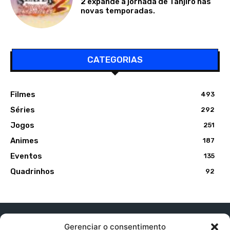
2 expande a jornada de Tanjiro nas
novas temporadas.
CATEGORIAS
Filmes
493
Séries
292
Jogos
251
Animes
187
Eventos
135
Quadrinhos
92
Gerenciar o consentimento