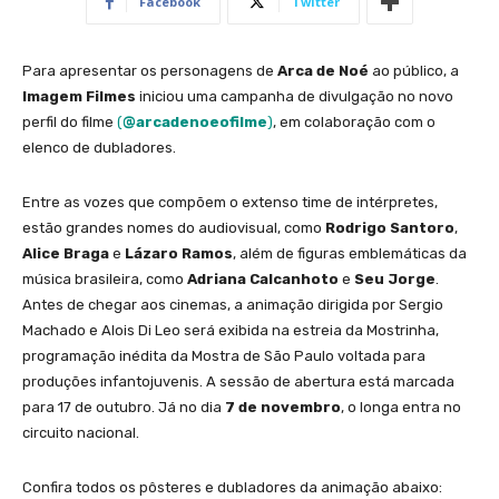
Facebook
Twitter
Para apresentar os personagens de
Arca de Noé
ao público, a
Imagem Filmes
iniciou uma campanha de divulgação no novo
perfil do filme
(
@arcadenoeofilme
)
, em colaboração com o
elenco de dubladores.
Entre as vozes que compõem o extenso time de intérpretes,
estão grandes nomes do audiovisual, como
Rodrigo Santoro
,
Alice Braga
e
Lázaro Ramos
, além de figuras emblemáticas da
música brasileira, como
Adriana Calcanhoto
e
Seu Jorge
.
Antes de chegar aos cinemas, a animação dirigida por Sergio
Machado e Alois Di Leo será exibida na estreia da Mostrinha,
programação inédita da Mostra de São Paulo voltada para
produções infantojuvenis. A sessão de abertura está marcada
para 17 de outubro. Já no dia
7 de novembro
, o longa entra no
circuito nacional.
Confira todos os pôsteres e dubladores da animação abaixo: