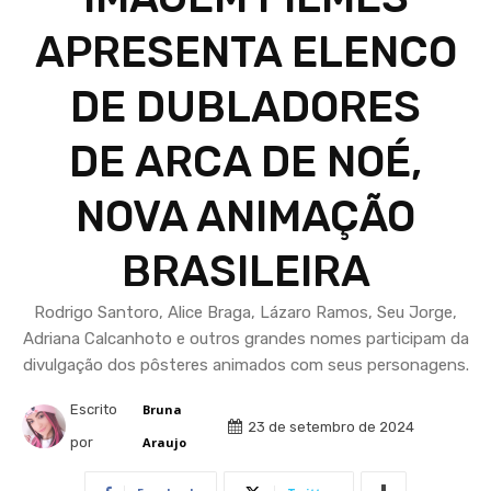
APRESENTA ELENCO
DE DUBLADORES
DE ARCA DE NOÉ,
NOVA ANIMAÇÃO
BRASILEIRA
Rodrigo Santoro, Alice Braga, Lázaro Ramos, Seu Jorge,
Adriana Calcanhoto e outros grandes nomes participam da
divulgação dos pôsteres animados com seus personagens.
Escrito
Bruna
23 de setembro de 2024
por
Araujo