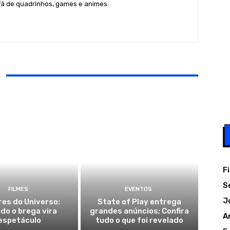
fã de quadrinhos, games e animes.
F
S
FILMES
EVENTOS
J
es do Universo:
State of Play entrega
do o brega vira
grandes anúncios; Confira
A
espetáculo
tudo o que foi revelado