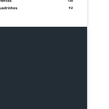
ventos
135
uadrinhos
92