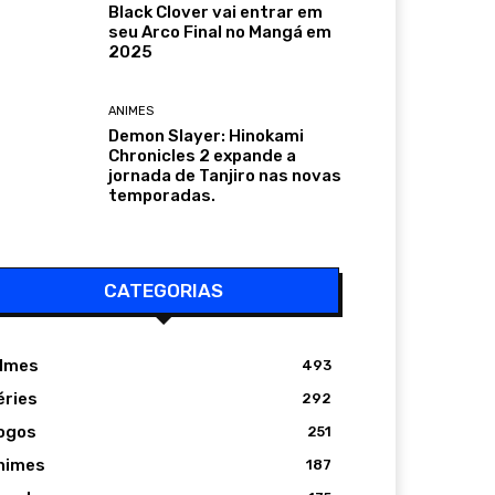
Black Clover vai entrar em
seu Arco Final no Mangá em
2025
ANIMES
Demon Slayer: Hinokami
Chronicles 2 expande a
jornada de Tanjiro nas novas
temporadas.
CATEGORIAS
ilmes
493
éries
292
ogos
251
nimes
187