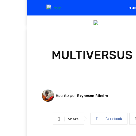
HO
MULTIVERSUS 
Escrito por
Reyneson Ribeiro
Facebook
Share