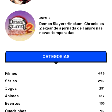
ANIMES
Demon Slayer: Hinokami Chronicles
2 expande a jornada de Tanjiro nas
novas temporadas.
CATEGORIAS
Filmes
493
Séries
292
Jogos
251
Animes
187
Eventos
135
Quadrinhos
92