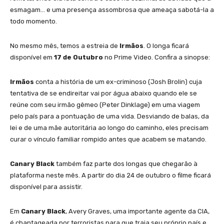
esmagam… e uma presença assombrosa que ameaça sabotá-la a
todo momento.
No mesmo mês, temos a estreia de
Irmãos
. O longa ficará
disponível em
17 de Outubro
no Prime Video. Confira a sinopse:
Irmãos
conta a história de um ex-criminoso (Josh Brolin) cuja
tentativa de se endireitar vai por água abaixo quando ele se
reúne com seu irmão gêmeo (Peter Dinklage) em uma viagem
pelo país para a pontuação de uma vida. Desviando de balas, da
lei e de uma mãe autoritária ao longo do caminho, eles precisam
curar o vínculo familiar rompido antes que acabem se matando.
Canary Black
também faz parte dos longas que chegarão à
plataforma neste mês. A partir do dia 24 de outubro o filme ficará
disponível para assistir.
Em
Canary Black
, Avery Graves, uma importante agente da CIA,
é chantageada por terroristas para que traia seu próprio país e