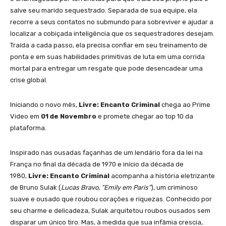
salve seu marido sequestrado. Separada de sua equipe, ela
recorre a seus contatos no submundo para sobreviver e ajudar a
localizar a cobiçada inteligência que os sequestradores desejam.
Traída a cada passo, ela precisa confiar em seu treinamento de
ponta e em suas habilidades primitivas de luta em uma corrida
mortal para entregar um resgate que pode desencadear uma
crise global.
Iniciando o novo mês,
Livre: Encanto Criminal
chega ao Prime
Video em
01 de Novembro
e promete chegar ao top 10 da
plataforma.
Inspirado nas ousadas façanhas de um lendário fora da lei na
França no final da década de 1970 e início da década de
1980,
Livre: Encanto Criminal
acompanha a história eletrizante
de Bruno Sulak (
Lucas Bravo, “Emily em Paris”
), um criminoso
suave e ousado que roubou corações e riquezas. Conhecido por
seu charme e delicadeza, Sulak arquitetou roubos ousados sem
disparar um único tiro. Mas, à medida que sua infâmia crescia,