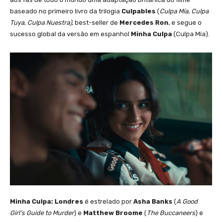
baseado no primeiro livro da trilogia
Culpables
(
Culpa Mía, Culpa
Tuya, Culpa Nuestra)
, best-seller de
Mercedes Ron
, e segue o
sucesso global da versão em espanhol
Minha Culpa
(Culpa Mía).
Minha Culpa: Londres
é estrelado por
Asha Banks
(
A Good
Girl’s Guide to Murder
) e
Matthew Broome
(
The Buccaneers
) e