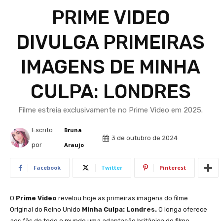
PRIME VIDEO
DIVULGA PRIMEIRAS
IMAGENS DE MINHA
CULPA: LONDRES
Filme estreia exclusivamente no Prime Video em 2025.
Escrito
Bruna
3 de outubro de 2024
por
Araujo
Facebook
Twitter
Pinterest
O
Prime Video
revelou hoje as primeiras imagens do filme
Original do Reino Unido
Minha Culpa: Londres.
O longa oferece
aos fãs de todo o mundo uma adaptação britânica do filme