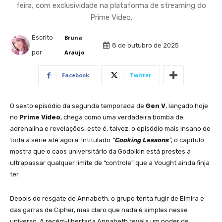
feira, com exclusividade na plataforma de streaming do
Prime Video.
Escrito
Bruna
8 de outubro de 2025
por
Araujo
Facebook
Twitter
O sexto episódio da segunda temporada de
Gen V
, lançado hoje
no
Prime Video
, chega como uma verdadeira bomba de
adrenalina e revelações, este é, talvez, o episódio mais insano de
toda a série até agora. Intitulado
“
Cooking Lessons
”
, o capítulo
mostra que o caos universitário da Godolkin está prestes a
ultrapassar qualquer limite de “controle” que a Vought ainda finja
ter.
Depois do resgate de Annabeth, o grupo tenta fugir de Elmira e
das garras de Cipher, mas claro que nada é simples nesse
universo. A recém-libertada Annabeth revela um poder de