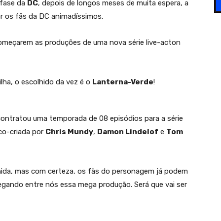
 fase da
DC
, depois de longos meses de muita espera, a
r os fãs da DC animadíssimos.
começarem as produções de uma nova série live-acton
ha, o escolhido da vez é o
Lanterna-Verde
!
contratou uma temporada de 08 episódios para a série
co-criada por
Chris Mundy
,
Damon Lindelof
e
Tom
finida, mas com certeza, os fãs do personagem já podem
egando entre nós essa mega produção. Será que vai ser