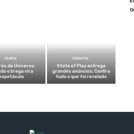
E
Q
FILMES
EVENTOS
es do Universo:
State of Play entrega
do o brega vira
grandes anúncios; Confira
espetáculo
tudo o que foi revelado