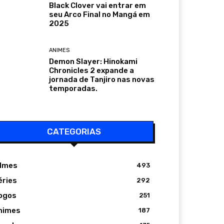
Black Clover vai entrar em
seu Arco Final no Mangá em
2025
ANIMES
Demon Slayer: Hinokami
Chronicles 2 expande a
jornada de Tanjiro nas novas
temporadas.
CATEGORIAS
ilmes
493
éries
292
ogos
251
nimes
187