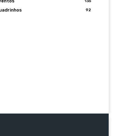
ventos
135
uadrinhos
92