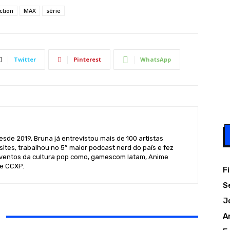
ction
MAX
série
Twitter
Pinterest
WhatsApp
sde 2019, Bruna já entrevistou mais de 100 artistas
sites, trabalhou no 5° maior podcast nerd do país e fez
ventos da cultura pop como, gamescom latam, Anime
 e CCXP.
F
S
J
A