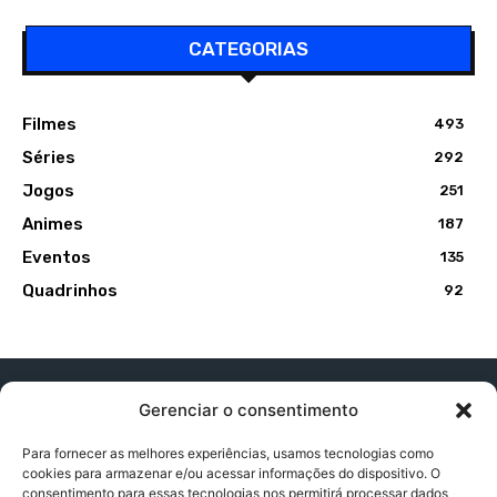
CATEGORIAS
Filmes
493
Séries
292
Jogos
251
Animes
187
Eventos
135
Quadrinhos
92
Gerenciar o consentimento
Para fornecer as melhores experiências, usamos tecnologias como
cookies para armazenar e/ou acessar informações do dispositivo. O
Contato:
contatopapogeek@gmail.com
consentimento para essas tecnologias nos permitirá processar dados