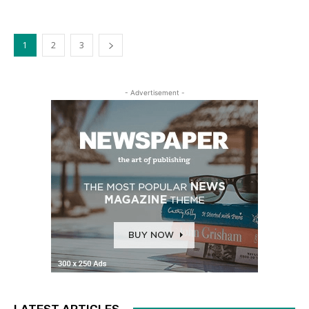
1
2
3
- Advertisement -
LATEST ARTICLES