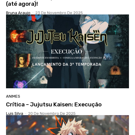
(até agora)!
Bruna Araujo
-
23 De Novembro De 2025
ANIMES
Crítica – Jujutsu Kaisen: Execução
Luis Silva
-
20 De Novembro De 2025