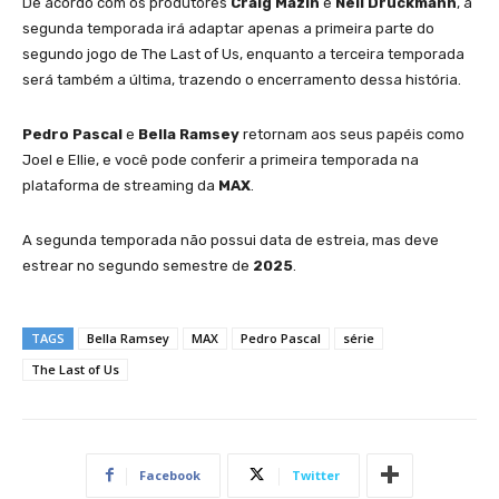
De acordo com os produtores
Craig Mazin
e
Neil Druckmann
, a
segunda temporada irá adaptar apenas a primeira parte do
segundo jogo de The Last of Us, enquanto a terceira temporada
será também a última, trazendo o encerramento dessa história.
Pedro Pascal
e
Bella Ramsey
retornam aos seus papéis como
Joel e Ellie, e você pode conferir a primeira temporada na
plataforma de streaming da
MAX
.
A segunda temporada não possui data de estreia, mas deve
estrear no segundo semestre de
2025
.
TAGS
Bella Ramsey
MAX
Pedro Pascal
série
The Last of Us
Facebook
Twitter