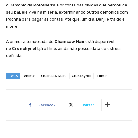
o Demônio da Motosserra. Por conta das dívidas que herdou de
seu pai, ele vive na miséria, exterminando outros demônios com
Pochita para pagar as contas. Até que, um dia, Denji é traído e
morre.
A primeira temporada de
Chainsaw Man
está disponível
no
Crunchyroll
, já o filme, ainda não possui data de estreia
definida.
TAGS
Anime
Chainsaw Man
Crunchyroll
Filme
Facebook
Twitter