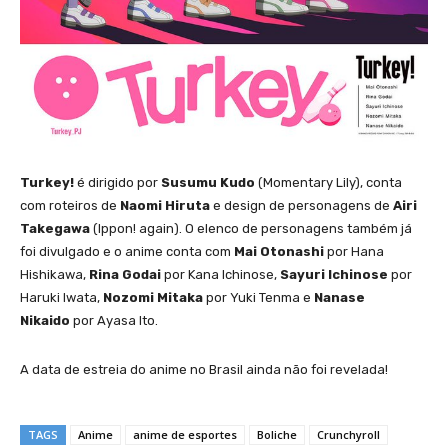
Turkey!
é dirigido por
Susumu Kudo
(Momentary Lily), conta
com roteiros de
Naomi Hiruta
e design de personagens de
Airi
Takegawa
(Ippon! again). O elenco de personagens também já
foi divulgado e o anime conta com
Mai Otonashi
por Hana
Hishikawa,
Rina Godai
por Kana Ichinose,
Sayuri Ichinose
por
Haruki Iwata,
Nozomi Mitaka
por Yuki Tenma e
Nanase
Nikaido
por Ayasa Ito.
A data de estreia do anime no Brasil ainda não foi revelada!
TAGS
Anime
anime de esportes
Boliche
Crunchyroll