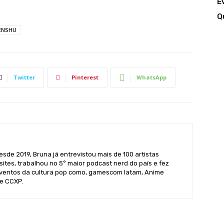
E
Q
ENSHU
Twitter
Pinterest
WhatsApp
sde 2019, Bruna já entrevistou mais de 100 artistas
sites, trabalhou no 5° maior podcast nerd do país e fez
ventos da cultura pop como, gamescom latam, Anime
 e CCXP.