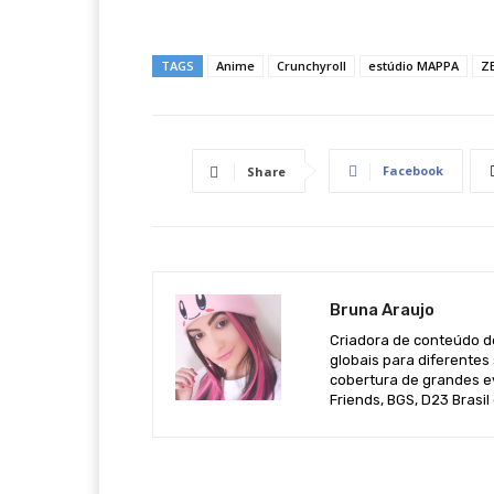
TAGS
Anime
Crunchyroll
estúdio MAPPA
Z
Facebook
Share
Bruna Araujo
Criadora de conteúdo de
globais para diferentes 
cobertura de grandes e
Friends, BGS, D23 Brasil