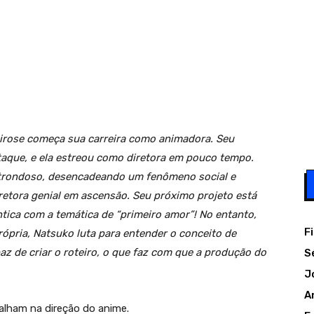
irose começa sua carreira como animadora. Seu
taque, e ela estreou como diretora em pouco tempo.
strondoso, desencadeando um fenômeno social e
tora genial em ascensão. Seu próximo projeto está
tica com a temática de “primeiro amor”! No entanto,
F
ópria, Natsuko luta para entender o conceito de
az de criar o roteiro, o que faz com que a produção do
S
J
A
alham na direção do anime.