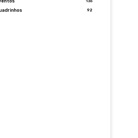
ventos
135
uadrinhos
92