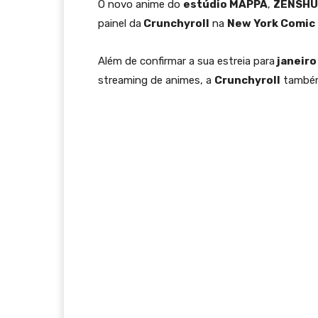
O novo anime do
estúdio MAPPA
,
ZENSHU
painel da
Crunchyroll
na
New York Comic
Além de confirmar a sua estreia para
janeiro
streaming de animes, a
Crunchyroll
também 