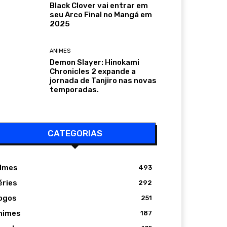
Black Clover vai entrar em
seu Arco Final no Mangá em
2025
ANIMES
Demon Slayer: Hinokami
Chronicles 2 expande a
jornada de Tanjiro nas novas
temporadas.
CATEGORIAS
ilmes
493
éries
292
ogos
251
nimes
187