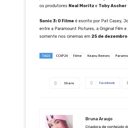
os produtores
Neal Moritz
e
Toby Ascher
Sonic 3: O Filme
é escrito por Pat Casey, J
entre a Paramount Pictures, a Original Film 
somente nos cinemas em
25 de dezembro
TAGS
CCXP24
Filme
Keanu Reeves
Paramou
Facebook
Share
Bruna Araujo
Criadora de conteúdo de