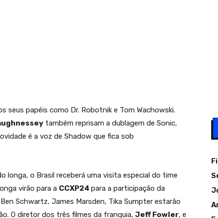
s seus papéis como Dr. Robotnik e Tom Wachowski.
haughnessey
também reprisam a dublagem de Sonic,
novidade é a voz de Shadow que fica sob
F
 longa, o Brasil receberá uma visita especial do time
S
longa virão para a
CCXP24
para a participação da
J
 Ben Schwartz, James Marsden, Tika Sumpter estarão
A
. O diretor dos três filmes da franquia,
Jeff Fowler
, e