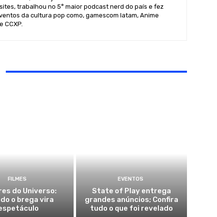
sites, trabalhou no 5° maior podcast nerd do país e fez
ventos da cultura pop como, gamescom latam, Anime
 e CCXP.
FILMES
EVENTOS
es do Universo:
State of Play entrega
do o brega vira
grandes anúncios; Confira
espetáculo
tudo o que foi revelado