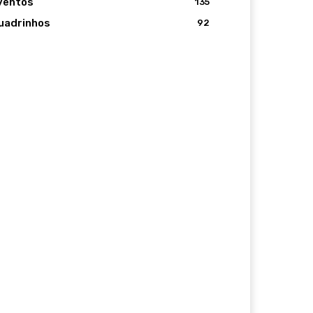
ventos
135
uadrinhos
92