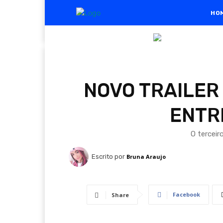
HO
NOVO TRAILER 
ENTR
O tercei
Escrito por
Bruna Araujo
Facebook
Share