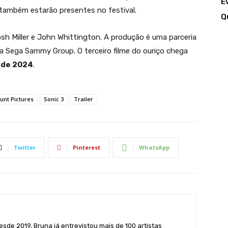
E
também estarão presentes no festival.
Q
osh Miller e John Whittington. A produção é uma parceria
e a Sega Sammy Group. O terceiro filme do ouriço chega
 de 2024
.
nt Pictures
Sonic 3
Trailer
Twitter
Pinterest
WhatsApp
sde 2019, Bruna já entrevistou mais de 100 artistas