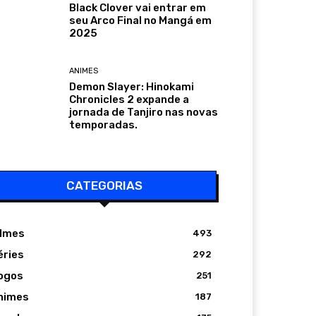
Black Clover vai entrar em
seu Arco Final no Mangá em
2025
ANIMES
Demon Slayer: Hinokami
Chronicles 2 expande a
jornada de Tanjiro nas novas
temporadas.
CATEGORIAS
ilmes
493
éries
292
ogos
251
nimes
187