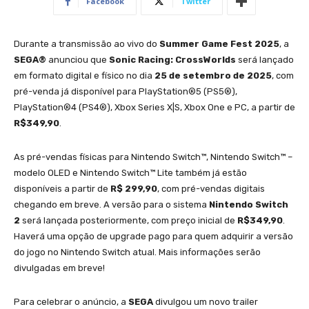
Facebook
Twitter
Durante a transmissão ao vivo do
Summer Game Fest 2025
, a
SEGA®
anunciou que
Sonic Racing: CrossWorlds
será lançado
em formato digital e físico no dia
25 de setembro de 2025
, com
pré-venda já disponível para PlayStation®5 (PS5®),
PlayStation®4 (PS4®), Xbox Series X|S, Xbox One e PC, a partir de
R$349,90
.
As pré-vendas físicas para Nintendo Switch™, Nintendo Switch™ –
modelo OLED e Nintendo Switch™ Lite também já estão
disponíveis a partir de
R$ 299,90
, com pré-vendas digitais
chegando em breve. A versão para o sistema
Nintendo Switch
2
será lançada posteriormente, com preço inicial de
R$349,90
.
Haverá uma opção de upgrade pago para quem adquirir a versão
do jogo no Nintendo Switch atual. Mais informações serão
divulgadas em breve!
Para celebrar o anúncio, a
SEGA
divulgou um novo trailer