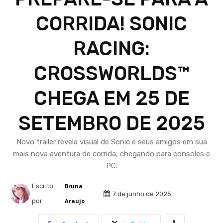
CORRIDA! SONIC
RACING:
CROSSWORLDS™
CHEGA EM 25 DE
SETEMBRO DE 2025
Novo trailer revela visual de Sonic e seus amigos em sua
mais nova aventura de corrida, chegando para consoles e
PC.
Escrito
Bruna
7 de junho de 2025
por
Araujo