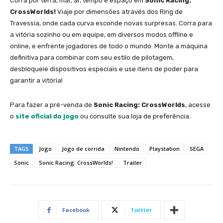
Corra por terra, mar, ar, tempo e espaço em
Sonic Racing:
CrossWorlds!
Viaje por dimensões através dos Ring de
Travessia, onde cada curva esconde novas surpresas. Corra para
a vitória sozinho ou em equipe, em diversos modos offline e
online, e enfrente jogadores de todo o mundo. Monte a máquina
definitiva para combinar com seu estilo de pilotagem,
desbloqueie dispositivos especiais e use itens de poder para
garantir a vitória!
Para fazer a pré-venda de
Sonic Racing: CrossWorlds
, acesse
o
site oficial do jogo
ou consulte sua loja de preferência.
TAGS
Jogo
Jogo de corrida
Nintendo
Playstation
SEGA
Sonic
Sonic Racing: CrossWorlds!
Trailer
Facebook
Twitter