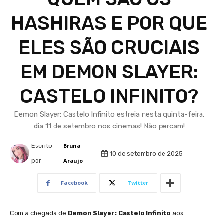
HASHIRAS E POR QUE
ELES SÃO CRUCIAIS
EM DEMON SLAYER:
CASTELO INFINITO?
Demon Slayer: Castelo Infinito estreia nesta quinta-feira,
dia 11 de setembro nos cinemas! Não percam!
Escrito
Bruna
10 de setembro de 2025
por
Araujo
Facebook
Twitter
Com a chegada de
Demon Slayer: Castelo Infinito
aos