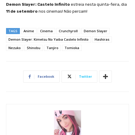
Demon Slayer: Castelo Infinito
estreia nesta quinta-feira, dia
11 de setembro
nos cinemas! Não percam!
TAGS
Anime
Cinema
Crunchyroll
Demon Slayer
Demon Slayer: Kimetsu No Yaiba Castelo Infinito
Hashiras
Nezuko
Shinobu
Tanjiro
Tomioka
Facebook
Twitter