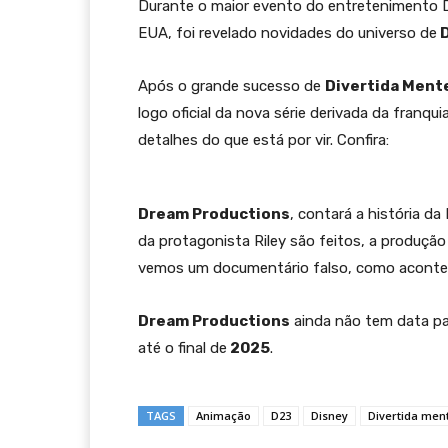
Durante o maior evento do entretenimento D
EUA, foi revelado novidades do universo de
D
Após o grande sucesso de
Divertida Ment
logo oficial da nova série derivada da franquia
detalhes do que está por vir. Confira:
Dream Productions
, contará a história 
da protagonista Riley são feitos, a produçã
vemos um documentário falso, como acontec
Dream Productions
ainda não tem data pa
até o final de
2025
.
TAGS
Animação
D23
Disney
Divertida men