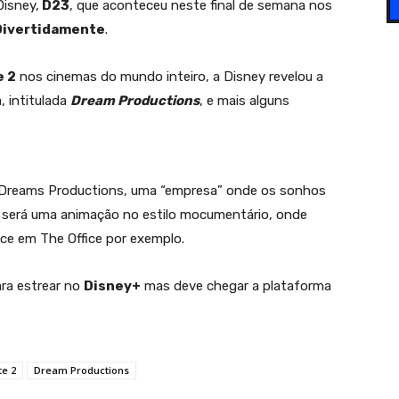
isney,
D23
, que aconteceu neste final de semana nos
ivertidamente
.
e 2
nos cinemas do mundo inteiro, a Disney revelou a
, intitulada
Dream Productions
, e mais alguns
da Dreams Productions, uma “empresa” onde os sonhos
o será uma animação no estilo mocumentário, onde
e em The Office por exemplo.
ra estrear no
Disney+
mas deve chegar a plataforma
te 2
Dream Productions