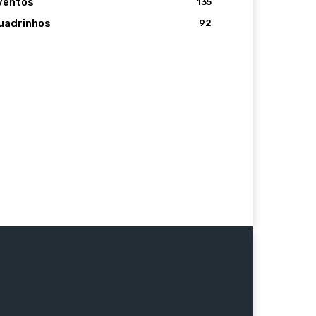
ventos
135
uadrinhos
92