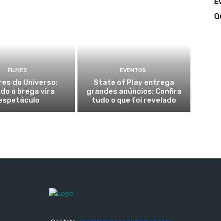
E
Q
FILMES
EVENTOS
es do Universo:
State of Play entrega
do o brega vira
grandes anúncios; Confira
espetáculo
tudo o que foi revelado