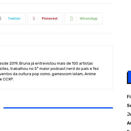
Twitter
Pinterest
WhatsApp
sde 2019, Bruna já entrevistou mais de 100 artistas
sites, trabalhou no 5° maior podcast nerd do país e fez
ventos da cultura pop como, gamescom latam, Anime
 e CCXP.
F
S
J
A