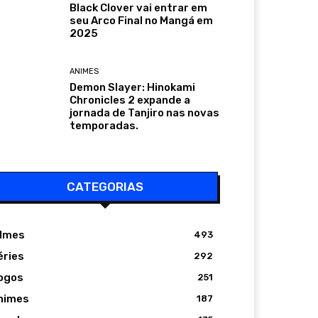
Black Clover vai entrar em
seu Arco Final no Mangá em
2025
ANIMES
Demon Slayer: Hinokami
Chronicles 2 expande a
jornada de Tanjiro nas novas
temporadas.
CATEGORIAS
ilmes
493
éries
292
ogos
251
nimes
187