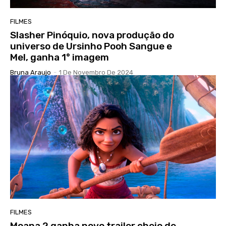
FILMES
Slasher Pinóquio, nova produção do
universo de Ursinho Pooh Sangue e
Mel, ganha 1° imagem
Bruna Araujo
-
1 De Novembro De 2024
FILMES
Moana 2 ganha novo trailer cheio de