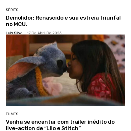
SÉRIES
Demolidor: Renascido e sua estreia triunfal
no MCU.
Luis Silva
-
17 De Abril De 2025
FILMES
Venha se encantar com trailer inédito do
live-action de “Lilo e Stitch”