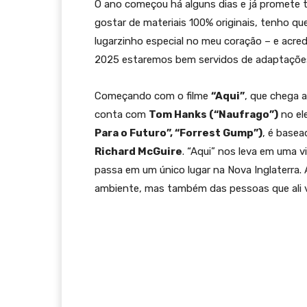
O ano começou há alguns dias e já promete t
gostar de materiais 100% originais, tenho q
lugarzinho especial no meu coração – e acre
2025 estaremos bem servidos de adaptaçõe
Começando com o filme
“Aqui”
, que chega 
conta com
Tom Hanks (“Naufrago”)
no el
Para o Futuro”, “Forrest Gump”)
, é base
Richard McGuire
. “Aqui” nos leva em uma v
passa em um único lugar na Nova Inglaterr
ambiente, mas também das pessoas que ali viv