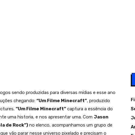
ogos sendo produzidas para diversas mídias e esse ano
F
oduções chegando:
“Um Filme Minecraft”
, produzido
S
ictures.
“Um Filme Minecraft”
captura a essência do
nte uma historia, e nos apresentar uma. Com
Jason
J
la de Rock”)
no elenco, acompanhamos um grupo de
A
que vão parar nesse universo pixelado e precisam o