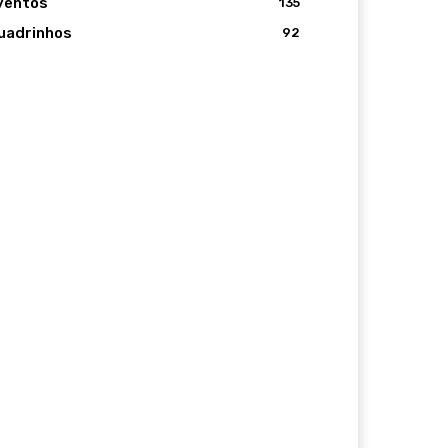
ventos
135
uadrinhos
92