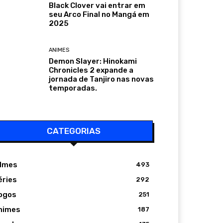
Black Clover vai entrar em
seu Arco Final no Mangá em
2025
ANIMES
Demon Slayer: Hinokami
Chronicles 2 expande a
jornada de Tanjiro nas novas
temporadas.
CATEGORIAS
ilmes
493
éries
292
ogos
251
nimes
187