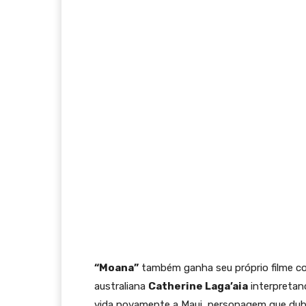
“Moana”
também ganha seu próprio filme com
australiana
Catherine Laga’aia
interpreta
vida novamente a Maui, personagem que dubl