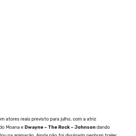
 atores reais previsto para julho, com a atriz
ndo Moana e
Dwayne – The Rock – Johnson
dando
ou na animação. Ainda não foi divulgado nenhum trailer