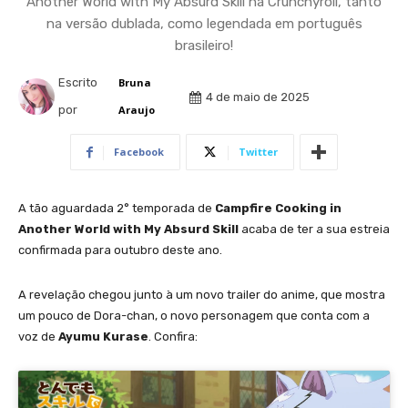
Another World with My Absurd Skill na Crunchyroll, tanto
na versão dublada, como legendada em português
brasileiro!
Escrito
Bruna
4 de maio de 2025
por
Araujo
Facebook
Twitter
A tão aguardada 2° temporada de
Campfire Cooking in
Another World with My Absurd Skill
acaba de ter a sua estreia
confirmada para outubro deste ano.
A revelação chegou junto à um novo trailer do anime, que mostra
um pouco de Dora-chan, o novo personagem que conta com a
voz de
Ayumu Kurase
. Confira: